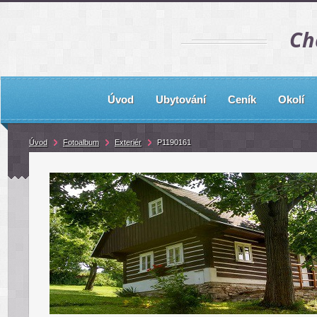
Ch
Úvod
Ubytování
Ceník
Okolí
Úvod
Fotoalbum
Exteriér
P1190161