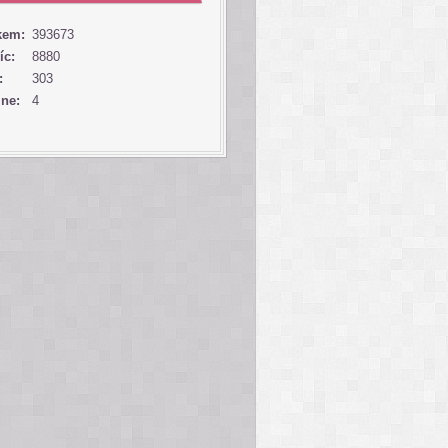
kem:
393673
íc:
8880
:
303
ine:
4