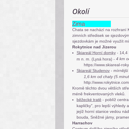
Okolí
Zima
Chata se nachází na rozhraní 
zimních středisek se sjezdovými
sjezdovkám je možné využít míst
Rokytnice nad Jizerou
Skiareál Horní domky
- 14,4
4 km o
m n. m. (Lysá hora) -
https://www.skiareal-roky
Skiareál Studenov
- mírnější 
1,6 km od chaty (5 minu
http://www.rokytnice.com
Kromě těchto dvou větších stř
méně frekventovaných vleků.
běžecké tratě
- poblíž centr
kapličky", pro lepší výhledy
jejíž horní stanice vedou n
bouda, Sněžné jámy, pramen 
Harrachov
Centrum dalšího zimního střed