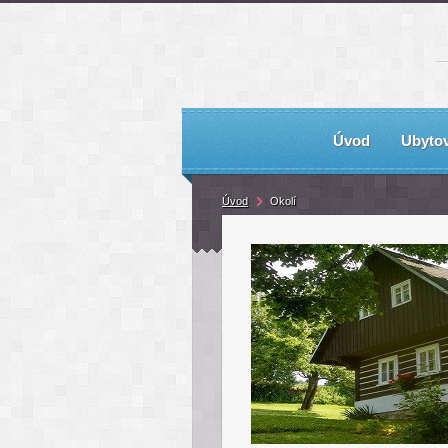
Úvod
Ubytov
Úvod
Okolí