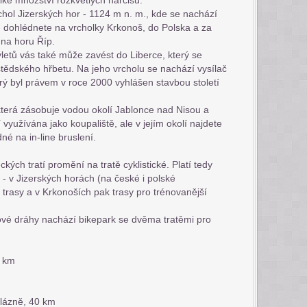
lké množství rozkvetlých narcisů.
chol Jizerských hor - 1124 m n. m., kde se nachází
é dohlédnete na vrcholky Krkonoš, do Polska a za
i na horu Říp.
ýletů vás také může zavést do Liberce, který se
štědského hřbetu. Na jeho vrcholu se nachází vysílač
erý byl právem v roce 2000 vyhlášen stavbou století
.
která zásobuje vodou okolí Jablonce nad Nisou a
 využívána jako koupaliště, ale v jejím okolí najdete
né na in-line bruslení.
kých tratí promění na tratě cyklistické. Platí tedy
 v Jizerských horách (na české i polské
 trasy a v Krkonoších pak trasy pro trénovanější
ové dráhy nachází bikepark se dvěma tratěmi pro
 km
 lázně, 40 km