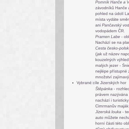
Pomník Hanče a V
závodníků Hanče a
pohled na údolí La
místa vydáte směr
ani
Pančavský vo
vodopádem ČR.
Pramen Labe
- obl
Nachází se na pl
Cesta česko-polsk
(jak už název napo
kouzelných výhled
malých jezer - Śni
nejlépe přístupné 
množství zajímavý
​Vybrané cíle Jizerských hor
​Štěpánka
- rozhle
právem nazývána n
nachází i turistic
Cimrmanův maják
Jizerská louka
- te
auto můžete necha
horní části této o