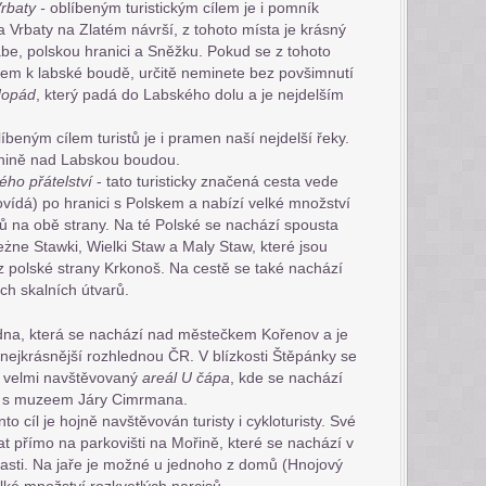
rbaty -
oblíbeným turistickým cílem je i pomník
 Vrbaty na Zlatém návrší, z tohoto místa je krásný
be, polskou hranici a Sněžku. Pokud se z tohoto
em k labské boudě, určitě neminete bez povšimnutí
dopád
, který padá do Labského dolu a je nejdelším
íbeným cílem turistů je i pramen naší nejdelší řeky.
anině nad Labskou boudou.
ého přátelství
- tato turisticky značená cesta vede
vídá) po hranici s Polskem a nabízí velké množství
ů na obě strany. Na té Polské se nachází spousta
eżne Stawki, Wielki Staw a Maly Staw, které jsou
z polské strany Krkonoš. Na cestě se také nachází
ch skalních útvarů.
dna, která se nachází nad městečkem Kořenov a je
ejkrásnější rozhlednou ČR. V blízkosti Štěpánky se
ky velmi navštěvovaný
areál U čápa
, kde se nachází
 s muzeem Járy Cimrmana.
nto cíl je hojně navštěvován turisty i cykloturisty. Své
t přímo na parkovišti na Mořině, které se nachází v
blasti. Na jaře je možné u jednoho z domů (Hnojový