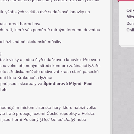
Cel
ik lyžařských vleků a dvě sedačkové lanovky na
Měs
a/ski-areal-harrachov/
Den
ch tratí, které vás poměrně mírným terénem dovedou
Onl
nachází známé skokanské můstky.
)
ařské vleky a jednu čtyřsedačkovou lanovku. Pro svou
sou velmi příjemným střediskem pro začínající lyžaře.
hoto střediska můžete obdivovat krásu staré pasecké
čení filmu Krakonoš a lyžníci.
upné jsou i skiareály ve
Špindlerově Mlýně, Peci
cích
.
hodnějším místem Jizerské hory, které nabízí velké
yto tratě propojují území České republiky a Polska.
í jsou Horní Polubný
(15,6 km od chaty)
nebo