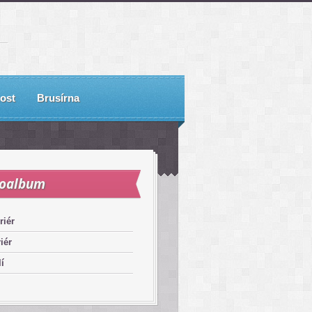
ost
Brusírna
toalbum
riér
riér
í