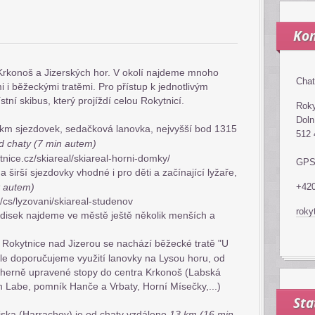
Kon
Krkonoš a Jizerských hor. V okolí najdeme mnoho
Chat
 i běžeckými tratěmi. Pro přístup k jednotlivým
ní skibus, který projíždí celou Rokytnicí.
Roky
Doln
 km sjezdovek, sedačková lanovka, nejvyšší bod 1315
512 
d chaty (7 min autem)
tnice.cz/skiareal/skiareal-horni-domky/
GPS
a širší sjezdovky vhodné i pro děti a začínající lyžaře,
t autem)
+420
/cs/lyzovani/skiareal-studenov
roky
edisek najdeme ve městě ještě několik menších a
a Rokytnice nad Jizerou se nachází běžecké tratě "U
 ale doporučujeme využití lanovky na Lysou horu, od
ádherně upravené stopy do centra Krkonoš (Labská
Labe, pomník Hanče a Vrbaty, Horní Mísečky,...)
Sta
iska (Harrachov) je od chaty vzdáleno
13 km
(16 min