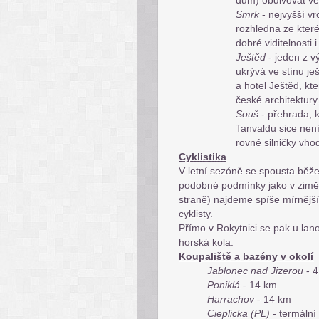
dům) obdivovat ve
Smrk
- nejvyšší vr
rozhledna ze kter
dobré viditelnosti 
Ještěd
- jeden z v
ukrývá ve stínu je
a hotel Ještěd, kt
české architektury
Souš -
přehrada, 
Tanvaldu sice není
rovné silničky vhod
Cyklistika
V letní sezóně se spousta běžec
podobné podmínky jako v zimě -
straně) najdeme spíše mírnější
cyklisty.
Přímo v Rokytnici se pak u lan
horská kola.
Koupaliště a bazény v okolí
Jablonec nad Jizerou
- 4
Poniklá
- 14 km
Harrachov
- 14 km
Cieplicka (PL)
- termální