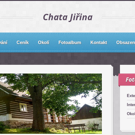
Chata Jiřina
ání
Ceník
Okolí
Fotoalbum
Kontakt
Obsazen
Fo
Exte
Inte
Okol