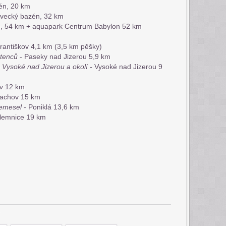
én, 20 km
avecký bazén,
32 km
n, 54 km + aquapark Centrum Babylon 52 km
Františkov 4,1 km (3,5 km pěšky)
stenců
- Paseky nad Jizerou 5,9 km
Vysoké nad Jizerou a okolí
- Vysoké nad Jizerou 9
v 12 km
rachov 15 km
emesel
- Poniklá 13,6 km
ilemnice 19 km