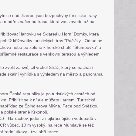
tnice nad Jizerou jsou bezpochyby turistické trasy.
na modře značenou trasu, která vás zavede až na
přibližovací lanovku ve Skiareálu Horní Domky, která
poblíž křižovatky turistických tras "Ručičky". Odtud se
achova nebo po zelené k horské chatě "Štumpovka" a
 příjemné restaurace s venkovní terasou a výhledem
zvolit za svůj cíl vrchol Stráž, který se nachází
zde skalní vyhlídka s výhledem na město a panorama
hora České republiky je po turistických cestách od
m. Přiblížit se k ní ale můžete i autem. Turistické
 například ze Špindlerova Mlýna, Pece pod Sněžkou
a polské straně Krkonoš.
pád
- Harrachov, jeden z nejkrásnějších vodopádů v
 ČR vůbec, 10 m vysoký, na řece Mumlavě se též
řírodní úkazy - tzv. obří hrnce