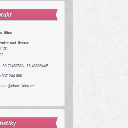
takt
a Jiřina
tnice nad Jizerou
í 131
44
: 50.7245783N, 15.4363544E
 607 244 866
tnice@chata-jirina.cz
tistiky