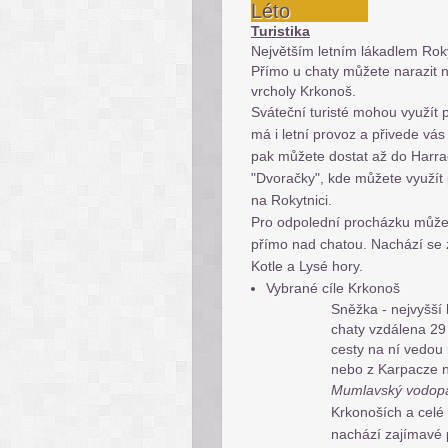
Léto
Turistika
Největším letním lákadlem Roky
Přímo u chaty můžete narazit 
vrcholy Krkonoš.
Sváteční turisté mohou využít 
má i letní provoz a přivede vás 
pak můžete dostat až do Harr
"Dvoračky", kde můžete využít
na Rokytnici.
Pro odpolední procházku můžete 
přímo nad chatou. Nachází se 
Kotle a Lysé hory.
Vybrané cíle Krkonoš
Sněžka - nejvyšší 
chaty vzdálena 29 k
cesty na ní vedou
nebo z Karpacze n
Mumlavský vodo
Krkonoších a celé
nachází zajímavé p