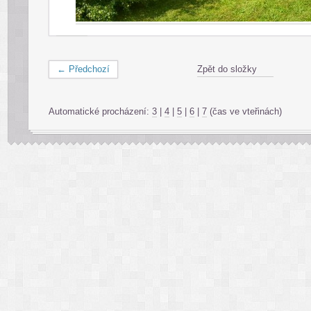
← Předchozí
Zpět do složky
Automatické procházení:
3
|
4
|
5
|
6
|
7
(čas ve vteřinách)