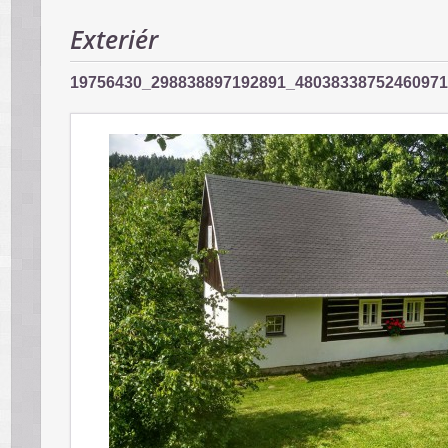
Exteriér
19756430_298838897192891_4803833875246097