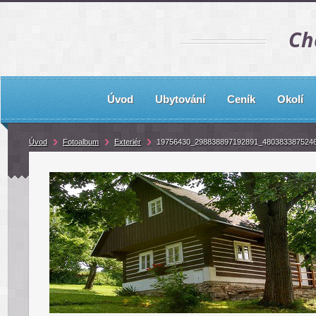
Ch
Úvod
Ubytování
Ceník
Okolí
Úvod
Fotoalbum
Exteriér
19756430_298838897192891_480383387524